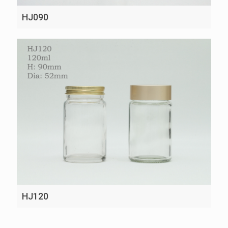
HJ090
HJ120