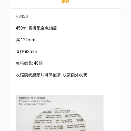
描述
HJ450
450ml 圓樽配金色鋁蓋
高:124mm
直徑:82mm
每箱數量: 48個
收縮膜或感壓片可供配購, 或需額外收費.