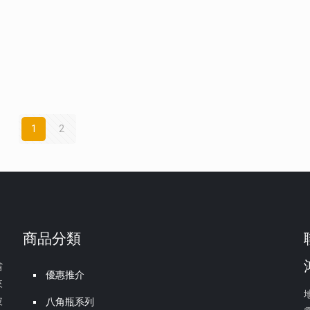
1
2
商品分類
省
優惠推介
來
玻
八角瓶系列