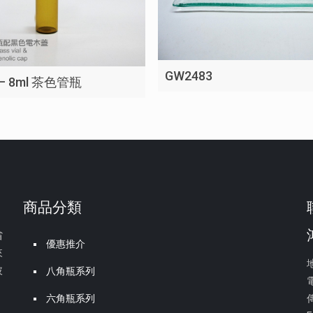
GW2483
 – 8ml 茶色管瓶
商品分類
省
優惠推介
來
玻
八角瓶系列
電
六角瓶系列
傳